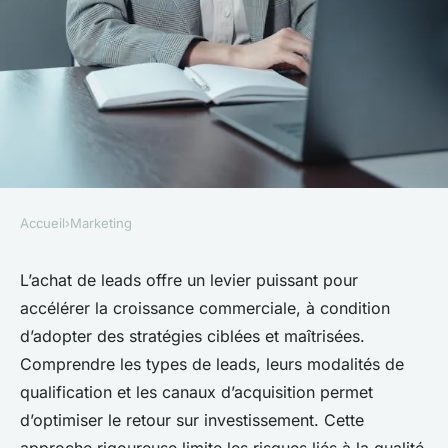
Accueil
›
Marketing
MARKETING
Achat de leads : stratégies
L’achat de leads offre un levier puissant pour
accélérer la croissance commerciale, à condition
pour une acquisition rentable
d’adopter des stratégies ciblées et maîtrisées.
Comprendre les types de leads, leurs modalités de
Éléna
•
15 juin 2025
•
5 min de lecture
qualification et les canaux d’acquisition permet
d’optimiser le retour sur investissement. Cette