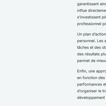
humaines : guide ét
garantissant ain
influe directeme
Éléna
•
8 janvier 2025
•
5 min de lecture
s’investissent p
professionnel po
Un plan d’action
personnel. Les 
tâches et des ob
des résultats pl
permet de mieux
Enfin, une appro
en fonction des
performances et
d’organiser le t
développement d