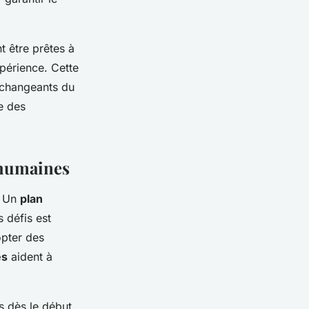
t être prêtes à
xpérience. Cette
s changeants du
e des
 humaines
. Un
plan
 défis est
opter des
es
aident à
s dès le début,