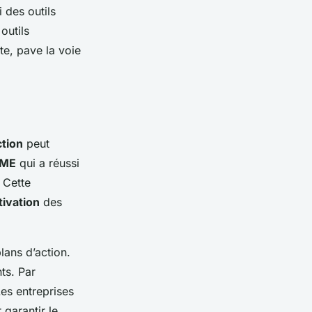
 des outils
outils
e, pave la voie
ction
peut
ME
qui a réussi
 Cette
ivation
des
lans d’action.
ts. Par
Les entreprises
 garantir le