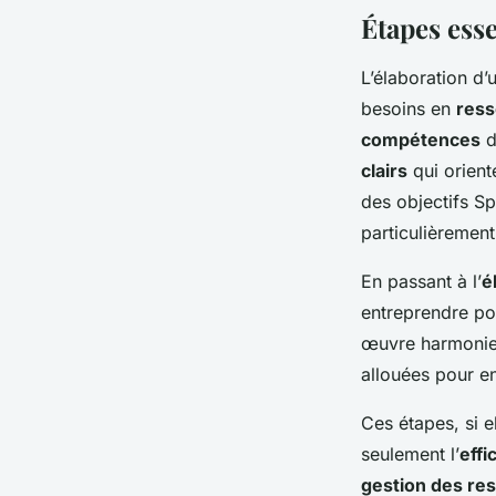
Étapes esse
L’élaboration d’
besoins en
ress
compétences
d
clairs
qui orient
des objectifs Sp
particulièrement 
En passant à l’
é
entreprendre po
œuvre harmonieu
allouées pour en
Ces étapes, si e
seulement l’
effi
gestion des re