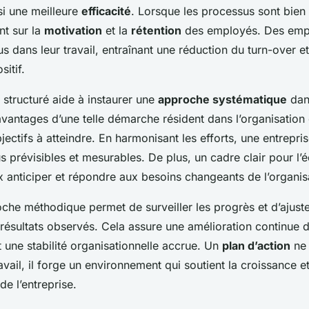
ape par étape
si une meilleure
efficacité
. Lorsque les processus sont bien 
nt sur la
motivation
et la
rétention
des employés. Des emp
lus dans leur travail, entraînant une réduction du turn-over e
sitif.
 structuré aide à instaurer une
approche systématique
dans
avantages d’une telle démarche résident dans l’organisation
jectifs à atteindre. En harmonisant les efforts, une entrepri
us prévisibles et mesurables. De plus, un cadre clair pour l
 anticiper et répondre aux besoins changeants de l’organis
che méthodique permet de surveiller les progrès et d’ajuster
 résultats observés. Cela assure une amélioration continue 
 une stabilité organisationnelle accrue. Un
plan d’action
ne 
ravail, il forge un environnement qui soutient la croissance et
e l’entreprise.