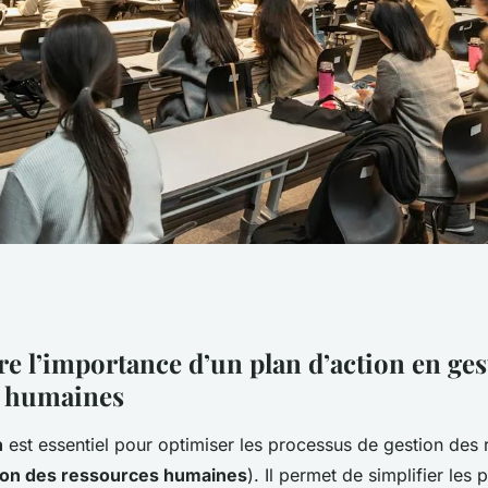
lan d"action
 l’importance d’un plan d’action en ges
s humaines
tion des ressources
n
est essentiel pour optimiser les processus de gestion des
ion des ressources humaines
). Il permet de simplifier les