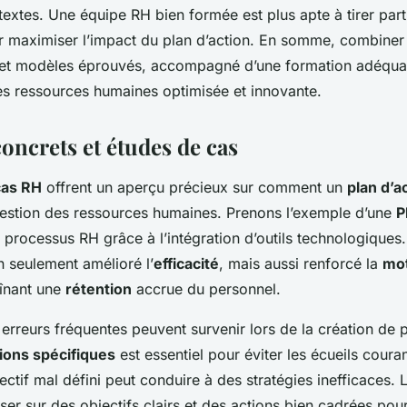
extes. Une équipe RH bien formée est plus apte à tirer parti
r maximiser l’impact du plan d’action. En somme, combiner 
et modèles éprouvés, accompagné d’une formation adéquat
es ressources humaines optimisée et innovante.
oncrets et études de cas
cas RH
offrent un aperçu précieux sur comment un
plan d’a
gestion des ressources humaines. Prenons l’exemple d’une
P
processus RH grâce à l’intégration d’outils technologiques.
n seulement amélioré l’
efficacité
, mais aussi renforcé la
mot
înant une
rétention
accrue du personnel.
rreurs fréquentes peuvent survenir lors de la création de p
ions spécifiques
est essentiel pour éviter les écueils couran
ctif mal défini peut conduire à des stratégies inefficaces. 
er sur des objectifs clairs et des actions bien cadrées pour