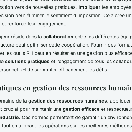
ransition vers de nouvelles pratiques.
Impliquer
les employés 
cision peut éliminer le sentiment d’imposition. Cela crée u
n et renforce leur engagement.
ajeur réside dans la
collaboration
entre les différentes équ
ructuré peut optimiser cette coopération. Fournir des format
 et les outils RH peut en résulter en une gestion plus effica
 de
solutions pratiques
et l’engagement de tous les collabor
ersonnel RH de surmonter efficacement les défis.
tiques en gestion des ressources humai
omaine de la
gestion des ressources humaines
, applique
t crucial pour maintenir une
gestion efficace
et respectueu
industrie
. Ces normes permettent de garantir un environnem
f tout en alignant les opérations sur les meilleures méthodes