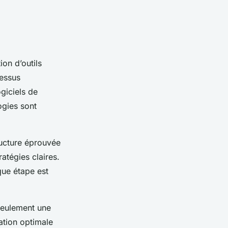
on d’outils
cessus
giciels de
gies sont
ructure éprouvée
ratégies claires.
que étape est
 seulement une
ation optimale