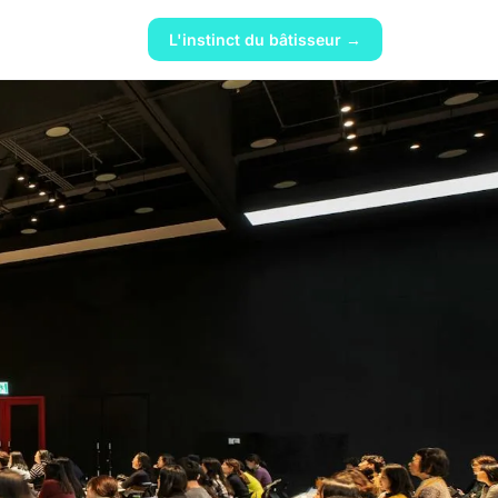
L'instinct du bâtisseur →