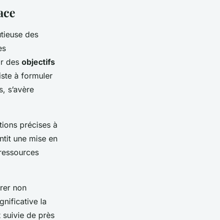
ace
tieuse des
es
ir des
objectifs
ste à formuler
s, s’avère
ctions précises à
ntit une mise en
 ressources
urer non
nificative la
t suivie de près