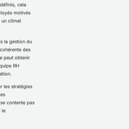
définis, cela
loyés motivés
t un climat
 la gestion du
 cohérente des
se peut obtenir
’équipe RH
ation.
 les stratégies
des
se contente pas
 le