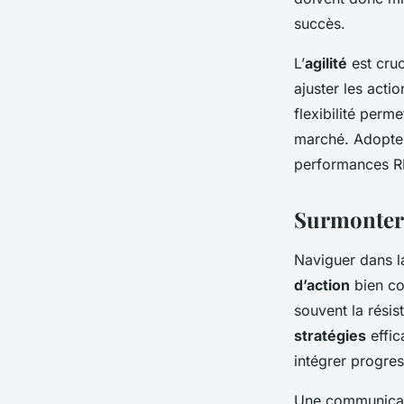
succès.
L’
agilité
est cruc
ajuster les acti
flexibilité perm
marché. Adopter
performances R
Surmonter 
Naviguer dans 
d’action
bien co
souvent la résis
stratégies
effic
intégrer progre
Une communicati