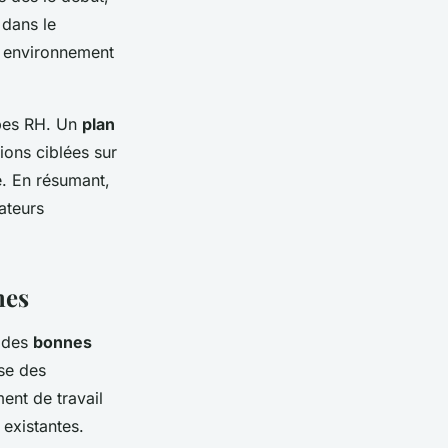
dans le
n environnement
ipes RH. Un
plan
ions ciblées sur
ce. En résumant,
ateurs
nes
r des
bonnes
se des
ent de travail
 existantes.