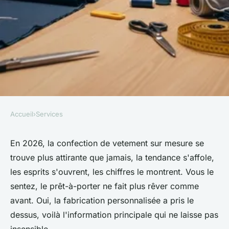
Accueil
›
Services
SERVICES
Confection de vêtements : la
En 2026, la confection de vetement sur mesure se
trouve plus attirante que jamais, la tendance s'affole,
fabrication sur mesure séduit-
les esprits s'ouvrent, les chiffres le montrent. Vous le
elle en 2026 ?
sentez, le prêt-à-porter ne fait plus rêver comme
avant. Oui, la fabrication personnalisée a pris le
Éléna
•
4 février 2026
•
8 min de lecture
dessus, voilà l'information principale qui ne laisse pas