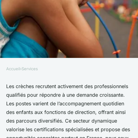
Accueil
›
Services
SERVICES
Emploi en crèche : des
Les crèches recrutent activement des professionnels
qualifiés pour répondre à une demande croissante.
opportunités à saisir dès
Les postes varient de l’accompagnement quotidien
maintenant
des enfants aux fonctions de direction, offrant ainsi
des parcours diversifiés. Ce secteur dynamique
Éléna
•
19 juillet 2025
•
4 min de lecture
valorise les certifications spécialisées et propose des