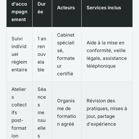
d'acco
Dur
Acteurs
Services inclus
mpagn
ée
ement
Cabinet
Suivi
1 an
spéciali
Aide à la mise en
individ
ren
sé,
conformité, veille
uel
ouv
formate
légale, assistance
règlem
ela
ur
téléphonique
entaire
ble
certifié
Atelier
Séa
s
nce
Organis
Révision des
collect
s
me de
pratiques, mises à
ifs
me
formatio
jour, partage
post-
nsu
n agréé
d'expérience
format
elle
ion
s