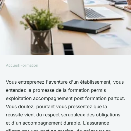
Accueil
›
Formation
FORMATION
Formation Permis
Vous entreprenez l'aventure d'un établissement, vous
entendez la promesse de la formation permis
Exploitation accompagnement
exploitation accompagnement post formation partout.
post formation : l'assurance
Vous doutez, pourtant vous pressentez que la
d'une réussite durable
réussite vient du respect scrupuleux des obligations
et d'un accompagnement durable. L'assurance
Éléna
•
26 janvier 2026
•
8 min de lecture